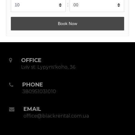
:
OFFICE
Lviv st. Lypynsʹkoho, 36
PHONE
380951031010
EMAIL
office@blackrental.com.ua