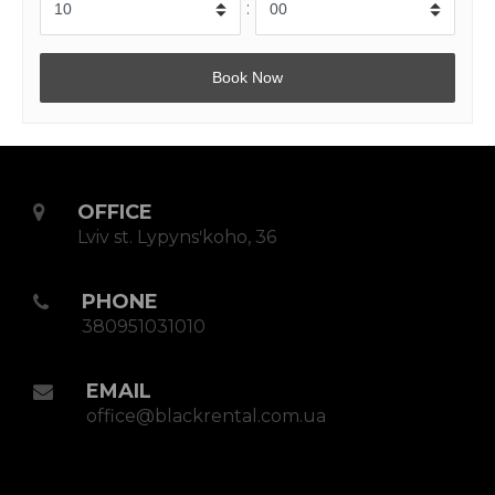
:
OFFICE
Lviv st. Lypynsʹkoho, 36
PHONE
380951031010
EMAIL
office@blackrental.com.ua