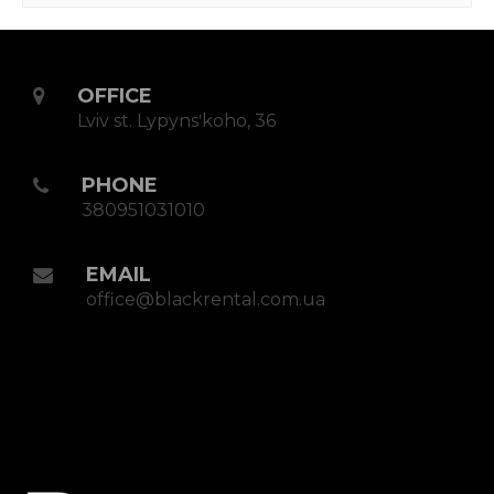
OFFICE
Lviv st. Lypynsʹkoho, 36
PHONE
380951031010
EMAIL
office@blackrental.com.ua