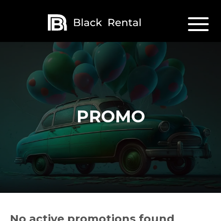
PROMO
No active promotions found